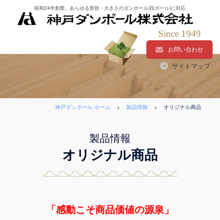
コ
昭和24年創業。あらゆる形状・大きさのダンボール(段ボール)に対応
ン
テ
Since 1949
ン
お問い合わせ
ツ
サイトマップ
へ
ス
キ
ッ
神戸ダンボール ホーム
>
製品情報
>
オリジナル商品
プ
製品情報
オリジナル商品
「感動こそ商品価値の源泉」