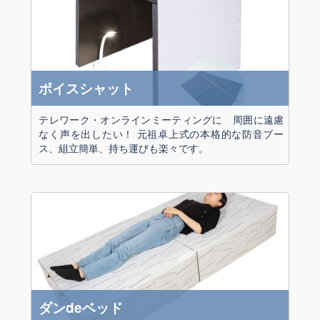
ボイスシャット
テレワーク・オンラインミーティングに 周囲に遠慮
なく声を出したい！ 元祖卓上式の本格的な防音ブー
ス、組立簡単、持ち運びも楽々です。
ダンdeベッド