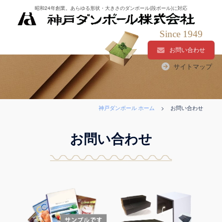
コ
昭和24年創業。あらゆる形状・大きさのダンボール(段ボール)に対応
ン
テ
Since 1949
ン
お問い合わせ
ツ
サイトマップ
へ
ス
キ
ッ
神戸ダンボール ホーム
>
お問い合わせ
プ
お問い合わせ