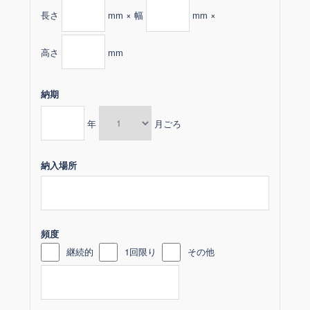
長さ
mm × 幅
mm ×
高さ
mm
納期
年
月ごろ
納入場所
頻度
継続的
1回限り
その他